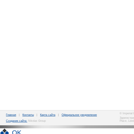
© Imperial
Главная
|
Контакты
|
Карта сайта
|
Официальное уведомление
Зарегистри
Создание сайта:
Nikolas Group
Place, Lee
OK